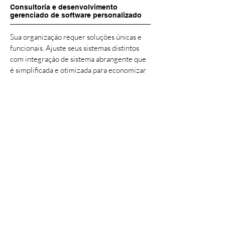
Consultoria e desenvolvimento
gerenciado de software personalizado
Sua organização requer soluções únicas e
funcionais. Ajuste seus sistemas distintos
com integração de sistema abrangente que
é simplificada e otimizada para economizar
tempo, mão de obra e recursos da sua
organização. Com proficiência em diversas
linguagens de software, arquiteturas e
tecnologias, nossa equipe está preparada
para ajudá-lo a criar ferramentas e soluções
inovadoras essenciais para enfrentar os
desafios de hoje, promovendo assim o
crescimento sustentável para amanhã.
Saiba mais sobre nossos