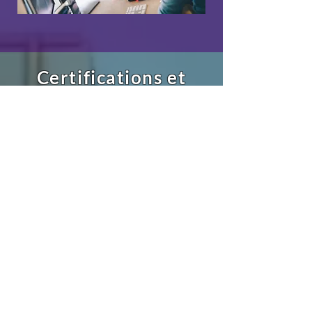
Certifications et
récompenses de
l'industrie
Nos services conformes aux normes de
l'industrie sont soutenus par une longue
liste de récompenses et de distinctions
qui nous ont préparés à un succès qui se
traduit par vous.