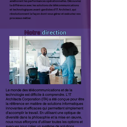
améliorent les performances opérationnelles. Découvrez
la différence avec les solutions de télécommunications
et technologiques avant-gardistes d'IT Architect, qui
révolutionnent la façon dont vous gérez et exécutez vos
processus métier.
Notre
direction
Le monde des télécommunications et de la
technologie est difficile à comprendre. L'IT
Architects Corporation (ITA) a été conçue pour être
la référence en matière de solutions informatiques
innovantes et efficaces qui permettent simplement
d'accomplir le travail. En utilisant une optique de
diversité dans la philosophie et la mise en œuvre,
nous nous efforçons d’utiliser toutes les options et
avenues pour créer un système de solutions