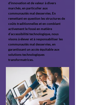
d'innovation et de valeur à divers
marchés, en particulier aux
communautés mal desservies. En
remettant en question les structures de
coûts traditionnelles et en comblant
activement le fossé en matière
d’accessibilité technologique, nous
visons à élever et à responsabiliser les
communautés mal desservies, en
garantissant un accès équitable aux
solutions technologiques
transformatrices.