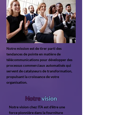
Notre mission est de tirer parti des
tendances de pointe en matière de
télécommunications pour développer des
processus commerciaux automatisés qui
servent de catalyseurs de transformation,
propulsant la croissance de votre
organisation.
Notre
vision
Notre vision chez ITA est d'être une
force pionnière dans la fourniture