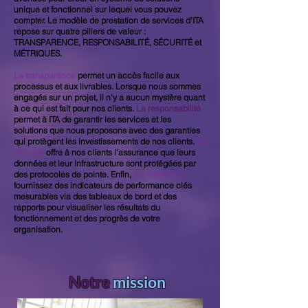
unique et fonctionnel sur lequel vous pouvez
compter. Le modèle de prestation de services d'ITA
repose sur quatre piliers de valeur :
TRANSPARENCE, RESPONSABILITÉ, SÉCURITÉ et
MÉTRIQUES.
La transparence
permet un accès facile aux
processus et aux livrables. Lorsque nous sommes
engagés sur un projet, il n'y a aucun mystère quant
à ce qui est fait pour nos clients.
La responsabilité
permet à ITA de garantir les services et les
solutions que nous proposons avec des garanties
qui protègent les investissements de nos clients.
La
sécurité
offre à nos clients l'assurance que leurs
données et leur infrastructure sont protégées par
des protocoles de pointe. Enfin,
les métriques
fournissez des indicateurs de performance clés
mesurables via des tableaux de bord et des
rapports pour visualiser les résultats du
fonctionnement et des progrès de votre
organisation.
Notre
mission