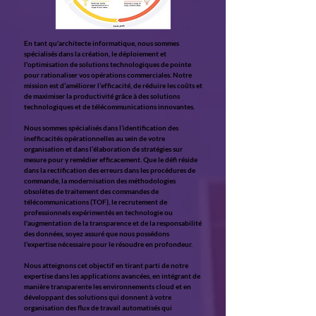
En tant qu'architecte informatique, nous sommes
spécialisés dans la création, le déploiement et
l'optimisation de solutions technologiques de pointe
pour rationaliser vos opérations commerciales. Notre
mission est d’améliorer l’efficacité, de réduire les coûts et
de maximiser la productivité grâce à des solutions
technologiques et de télécommunications innovantes.
Nous sommes spécialisés dans l’identification des
inefficacités opérationnelles au sein de votre
organisation et dans l’élaboration de stratégies sur
mesure pour y remédier efficacement. Que le défi réside
dans la rectification des erreurs dans les procédures de
commande, la modernisation des méthodologies
obsolètes de traitement des commandes de
télécommunications (TOF), le recrutement de
professionnels expérimentés en technologie ou
l'augmentation de la transparence et de la responsabilité
des données, soyez assuré que nous possédons
l'expertise nécessaire pour le résoudre en profondeur.
Nous atteignons cet objectif en tirant parti de notre
expertise dans les applications avancées, en intégrant de
manière transparente les environnements cloud et en
développant des solutions qui donnent à votre
organisation des flux de travail automatisés qui