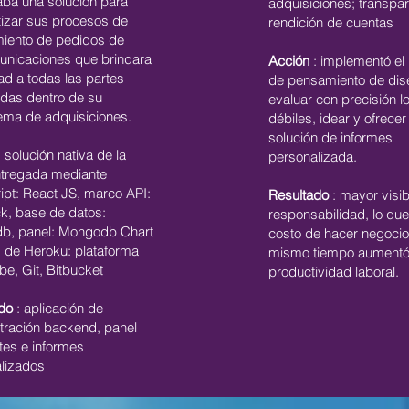
aba una solución para
adquisiciones; transpar
izar sus procesos de
rendición de cuentas
iento de pedidos de
unicaciones que brindara
Acción
: implementó el
dad a todas las partes
de pensamiento de dis
adas dentro de su
evaluar con precisión l
ema de adquisiciones.
débiles, idear y ofrecer
solución de informes
 solución nativa de la
personalizada.
tregada mediante
ipt: React JS, marco API:
Resultado
: mayor visib
k, base de datos:
responsabilidad, lo que
b, panel: Mongodb Chart
costo de hacer negocio
s de Heroku: plataforma
mismo tiempo aumentó
be, Git, Bitbucket
productividad laboral.
do
: aplicación de
tración backend, panel
tes e informes
lizados