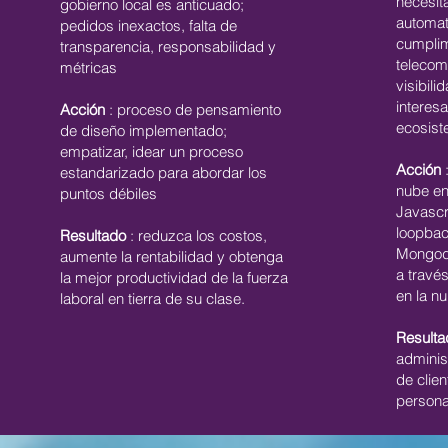
necesit
gobierno local es anticuado;
automat
pedidos inexactos, falta de
cumplim
transparencia, responsabilidad y
telecom
métricas
visibili
interes
Acción
: proceso de pensamiento
ecosist
de diseño implementado;
empatizar, idear un proceso
Acción
:
estandarizado para abordar los
nube en
puntos débiles
Javascr
loopbac
Resultado
: reduzca los costos,
Mongod
aumente la rentabilidad y obtenga
a travé
la mejor productividad de la fuerza
en la nu
laboral en tierra de su clase.
Resulta
adminis
de clien
persona