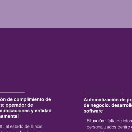
Experiencia desde 2003..
ión de cumplimiento de
Automatización de p
s: operador de
de negocio: desarroll
municaciones y entidad
software
namental
Situación
: falta de inf
n
: el estado de Illinois
personalizados dentro 