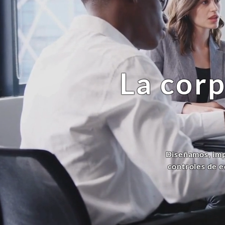
La corp
Diseñamos, imp
controles de e