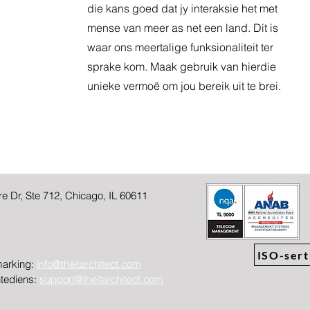
die kans goed dat jy interaksie het met
mense van meer as net een land. Dit is
waar ons meertalige funksionaliteit ter
sprake kom. Maak gebruik van hierdie
unieke vermoë om jou bereik uit te brei.
e Dr, Ste 712, Chicago, IL 60611
ISO-sert
arking:
info@theitarchitect.com
tediens:
support@theitarchitect.com