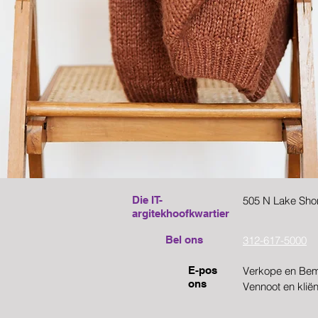
Die IT-
505 N Lake Shor
argitekhoofkwartier
Bel ons
312-617-5000
E-pos
Verkope en Bem
ons
Vennoot en kliën