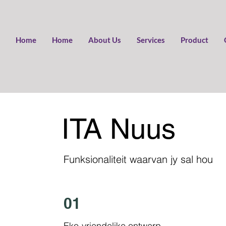
Home
Home
About Us
Services
Product
ITA Nuus
Funksionaliteit waarvan jy sal hou
01
Eko-vriendelike ontwerp